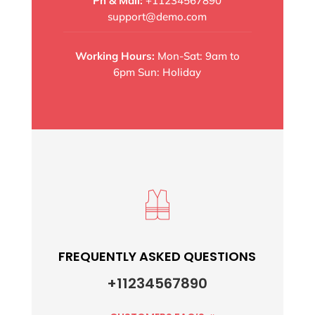
Ph & Mail:
+11234567890
support@demo.com
Working Hours:
Mon-Sat: 9am to
6pm Sun: Holiday
FREQUENTLY ASKED QUESTIONS
+11234567890