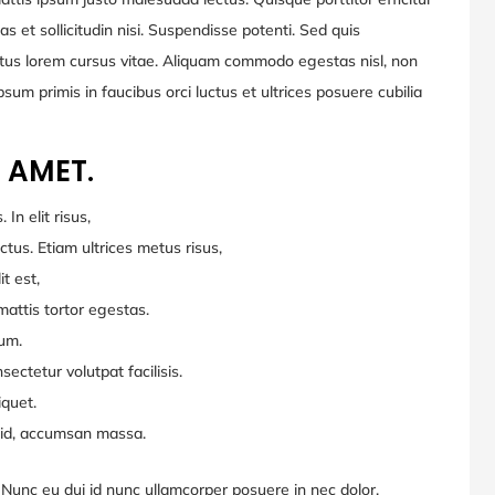
s et sollicitudin nisi. Suspendisse potenti. Sed quis
ctus lorem cursus vitae. Aliquam commodo egestas nisl, non
um primis in faucibus orci luctus et ultrices posuere cubilia
 AMET.
In elit risus,
ectus. Etiam ultrices metus risus,
it est,
mattis tortor egestas.
um.
ectetur volutpat facilisis.
iquet.
 id, accumsan massa.
. Nunc eu dui id nunc ullamcorper posuere in nec dolor.