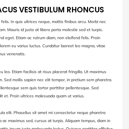
LACUS VESTIBULUM RHONCUS
 felis. In quis ultrices neque, mattis finibus arcu. Morbi nec
. Mauris id justo at libero porta molestie sed et turpis.
d eget. Etiam ac rutrum diam, non eleifend felis. Proin
lorem eu varius luctus. Curabitur laoreet leo magna, vitae
mus venenatis.
eu leo. Etiam facilisis at risus placerat fringilla. Ut maximus
in. Sed mollis sapien nec elit tempor, in pretium sem pharetra.
ellentesque sem quis tortor porttitor pellentesque. Sed
ndit et. Proin ultrices malesuada quam ut varius.
la elit. Phasellus sit amet mi consectetur neque pharetra
erra ac maximus sed, cursus at turpis. Aliquam tempus, diam in
attis ipsum justo malesuada lectus. Quisque porttitor efficitur