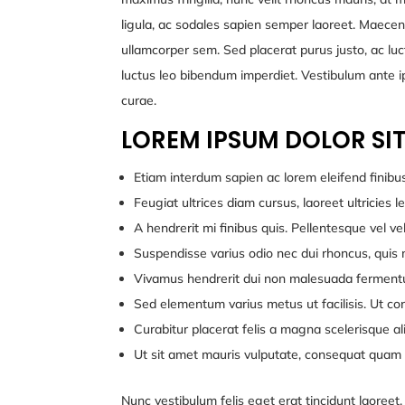
ligula, ac sodales sapien semper laoreet. Maecena
ullamcorper sem. Sed placerat purus justo, ac lu
luctus leo bibendum imperdiet. Vestibulum ante ips
curae.
LOREM IPSUM DOLOR SIT
Etiam interdum sapien ac lorem eleifend finibus. 
Feugiat ultrices diam cursus, laoreet ultricies l
A hendrerit mi finibus quis. Pellentesque vel vel
Suspendisse varius odio nec dui rhoncus, quis 
Vivamus hendrerit dui non malesuada ferment
Sed elementum varius metus ut facilisis. Ut cons
Curabitur placerat felis a magna scelerisque al
Ut sit amet mauris vulputate, consequat quam
Nunc vestibulum felis eget erat tincidunt laoreet