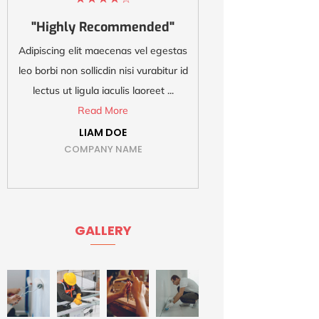
"Highly Recommended"
"Best and 
Adipiscing elit maecenas vel egestas
Adipiscing elit
leo borbi non sollicdin nisi vurabitur id
leo borbi non sol
lectus ut ligula iaculis laoreet ...
lectus 
Read More
Re
LIAM DOE
ISAB
COMPANY NAME
COMP
GALLERY