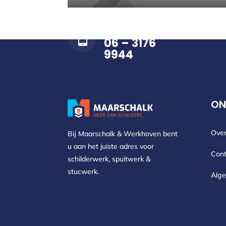
BEL ONS OP

06 – 3176
9944
ON
Over
Bij Maarschalk & Werkhoven bent
u aan het juiste adres voor
Cont
schilderwerk, spuitwerk &
stucwerk.
Alg