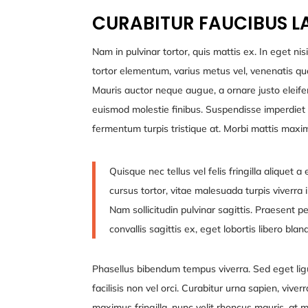
CURABITUR FAUCIBUS 
Nam in pulvinar tortor, quis mattis ex. In eget nisi
tortor elementum, varius metus vel, venenatis quam
Mauris auctor neque augue, a ornare justo eleifen
euismod molestie finibus. Suspendisse imperdiet 
fermentum turpis tristique at. Morbi mattis maxi
Quisque nec tellus vel felis fringilla aliquet a 
cursus tortor, vitae malesuada turpis viverra 
Nam sollicitudin pulvinar sagittis. Praesent p
convallis sagittis ex, eget lobortis libero bla
Phasellus bibendum tempus viverra. Sed eget ligu
facilisis non vel orci. Curabitur urna sapien, viv
maximus fringilla, nunc velit rhoncus mauris, at m