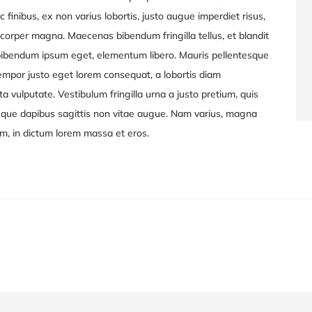
nc finibus, ex non varius lobortis, justo augue imperdiet risus,
amcorper magna. Maecenas bibendum fringilla tellus, et blandit
, bibendum ipsum eget, elementum libero. Mauris pellentesque
tempor justo eget lorem consequat, a lobortis diam
 vulputate. Vestibulum fringilla urna a justo pretium, quis
neque dapibus sagittis non vitae augue. Nam varius, magna
em, in dictum lorem massa et eros.