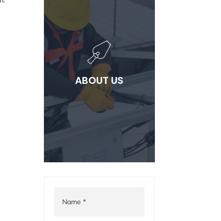
ABOUT US
Lorem ipsum dolor sit
ABOUT US
ammet consectetur
adipiscing elit.