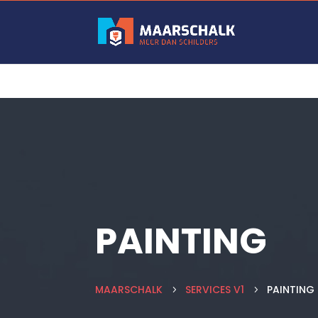
PAINTING
MAARSCHALK
SERVICES V1
PAINTING 
5
5