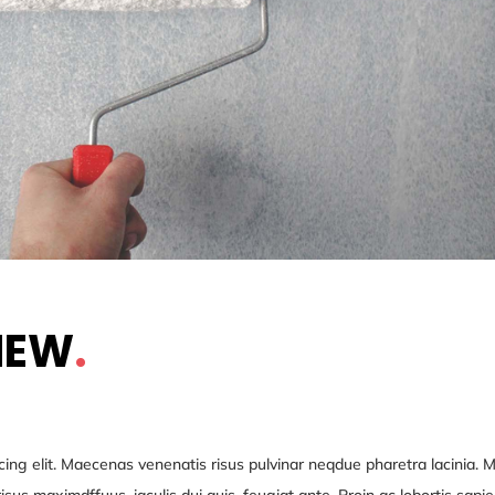
IEW
.
ing elit. Maecenas venenatis risus pulvinar neqdue pharetra lacinia. M
sus maximdffuus, iaculis dui quis, feugiat ante. Proin ac lobortis sapie