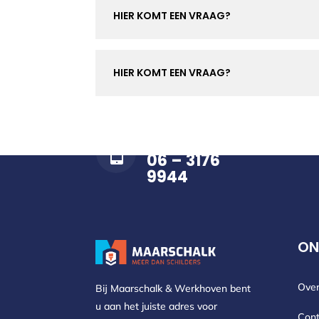
HIER KOMT EEN VRAAG?
HIER KOMT EEN VRAAG?
BEL ONS OP

06 – 3176
9944
ON
Over
Bij Maarschalk & Werkhoven bent
u aan het juiste adres voor
Cont