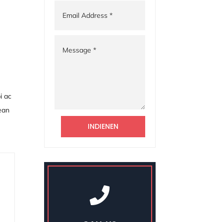
i ac
nean
INDIENEN
