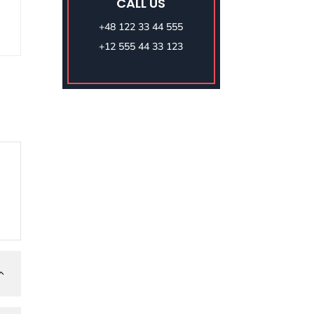
CALL US
+48 122 33 44 555
+12 555 44 33 123
2