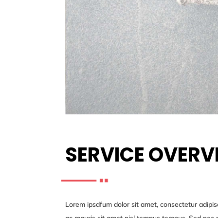
SERVICE OVERV
Lorem ipsdfum dolor sit amet, consectetur adipisc
ac mauris sit amet nisl tempus tempus. Sed nec ri