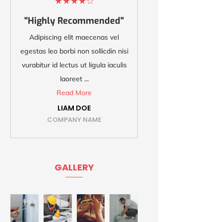
★
★
★
★
☆
★
"Highly Recommended"
"Best and 
Adipiscing elit maecenas vel
Adipiscing e
egestas leo borbi non sollicdin nisi
egestas leo borb
vurabitur id lectus ut ligula iaculis
vurabitur id l
laoreet ...
Rea
Read More
ISAB
COMPA
LIAM DOE
COMPANY NAME
GALLERY