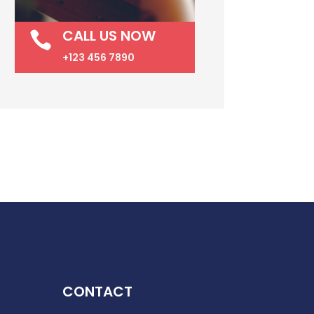
CALL US NOW

+123 456 7890
CONTACT